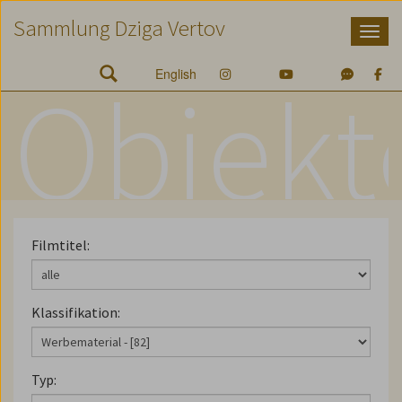
Zum
Zum
Zur
Sammlung Dziga Vertov
Inhalt
Hauptmenü
Suche
Accesskey
Accesskey
Accesskey
[1]
[2]
[3]
English
Objekt
Filmtitel:
Klassifikation:
Typ: