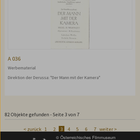
A 036
Werbematerial
Direktion der Derussa: "Der Mann mit der Kamera"
82 Objekte gefunden - Seite 3 von 7
< zurück
1
2
3
4
5
6
7
weiter >
© Österreichisches Filmmuseum