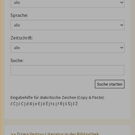
Sprache:
Zeitschrift:
Suche:
Suche starten
Eingabehilfe für diakritische Zeichen (Copy & Paste):
č Č | ć Ć | đ Đ | ė Ė | ě Ě | ł Ł | ř Ř | š Š | ž Ž
>> Dziga Vertov-Literatur in der Bibliothek