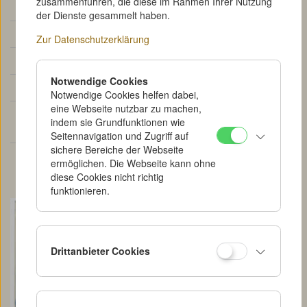
zusammenführen, die diese im Rahmen Ihrer Nutzung
Klassifikation:
Plakat
der Dienste gesammelt haben.
Typ:
Ankündigung
Zur Datenschutzerklärung
Datierung:
1924
Notwendige Cookies
Trägermaterial:
Lithographie
Notwendige Cookies helfen dabei,
eine Webseite nutzbar zu machen,
Original /
Original
indem sie Grundfunktionen wie
Reproduktion:
Seitennavigation und Zugriff auf
sichere Bereiche der Webseite
Kommentare:
Im Motiv mit Rodčenko signiert,
ermöglichen. Die Webseite kann ohne
Logo von Roskino.
diese Cookies nicht richtig
funktionieren.
Drittanbieter Cookies