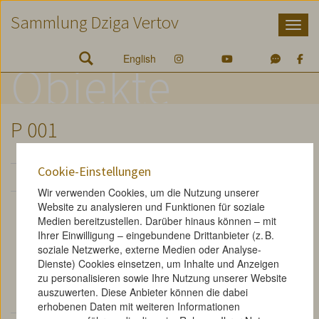
Zum
Zum
Zur
Sammlung Dziga Vertov
Inhalt
Hauptmenü
Suche
Accesskey
Accesskey
Accesskey
[1]
[2]
[3]
English
Objekte
P 001
Cookie-Einstellungen
Originalplakat zu "Kinoglaz"
Wir verwenden Cookies, um die Nutzung unserer
Rodčenko verewigte in diesem Plakat das rechte Auge
Website zu analysieren und Funktionen für soziale
Medien bereitzustellen. Darüber hinaus können – mit
von Vertovs Cutterin und Ehefrau Svilova, die damit,
Ihrer Einwilligung – eingebundene Drittanbieter (z. B.
stellvertretend, das Neue Sehen des Kino-Auges
soziale Netzwerke, externe Medien oder Analyse-
illustriert. Die Pupille steht an der Spitze der
Dienste) Cookies einsetzen, um Inhalte und Anzeigen
pyramidalen Komposition und wirkt dennoch als
zu personalisieren sowie Ihre Nutzung unserer Website
Brennpunkt, der in einen schwarzen Umraum projiziert
auszuwerten. Diese Anbieter können die dabei
scheint.
erhobenen Daten mit weiteren Informationen