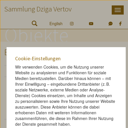
Zum
Zum
Zur
Sammlung Dziga Vertov
Inhalt
Hauptmenü
Suche
Accesskey
Accesskey
Accesskey
[1]
[2]
[3]
English
Objekte
B 004
Cookie-Einstellungen
Wir verwenden Cookies, um die Nutzung unserer
Brief von Dziga Vertov an Siegfried Kracauer
Website zu analysieren und Funktionen für soziale
Medien bereitzustellen. Darüber hinaus können – mit
Vertov an Kracauer, Berlin, 7. August 1929. Vertov
Ihrer Einwilligung – eingebundene Drittanbieter (z. B.
bedankt sich dafür, dass sein Brief in der "Frankfurter
soziale Netzwerke, externe Medien oder Analyse-
Zeitung" abgedruckt worden war. Er spricht über seine
Dienste) Cookies einsetzen, um Inhalte und Anzeigen
weiteren Pläne nach Moskau zurückzukehren und
zu personalisieren sowie Ihre Nutzung unserer Website
auszuwerten. Diese Anbieter können die dabei
anschließend in die Schweiz zum Internationalen
erhobenen Daten mit weiteren Informationen
Kongress der Unabhängigen Kinomatografie zu reisen.
zusammenführen, die diese im Rahmen Ihrer Nutzung
der Dienste gesammelt haben.
Klassifikation:
Korrespondenz