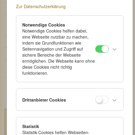
Zur Datenschutzerklärung
Typ:
Brief
Andere
Englische Übersetzung siehe Tsivian
Notwendige Cookies
Publikationen:
2004, S. 381.
Notwendige Cookies helfen dabei,
eine Webseite nutzbar zu machen,
Datierung:
1929, 7. August (?)
indem sie Grundfunktionen wie
Seitennavigation und Zugriff auf
Trägermaterial:
Papier
sichere Bereiche der Webseite
ermöglichen. Die Webseite kann ohne
Original /
Original
diese Cookies nicht richtig
Reproduktion:
funktionieren.
Kommentare:
Der Brief war an Siegfried Kracauer
als verantwortlicher Filmredakteur
der "Frankfurter Zeitung" adressiert.
Drittanbieter Cookies
Statistik
Statistik-Cookies helfen Webseiten-