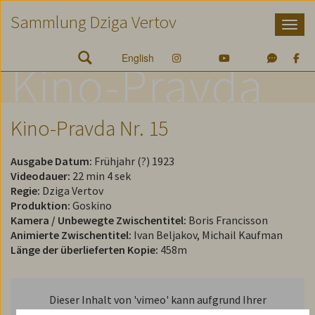
Zum
Zum
Zur
Sammlung Dziga Vertov
Inhalt
Hauptmenü
Suche
Accesskey
Accesskey
Accesskey
[1]
[2]
[3]
English
Kino-Pravda
Kino-Pravda Nr. 15
Ausgabe Datum:
Frühjahr (?) 1923
Videodauer:
22 min 4 sek
Regie:
Dziga Vertov
Produktion:
Goskino
Kamera / Unbewegte Zwischentitel:
Boris Francisson
Animierte Zwischentitel:
Ivan Beljakov, Michail Kaufman
Länge der überlieferten Kopie:
458m
Dieser Inhalt von 'vimeo' kann aufgrund Ihrer
Datenschutzeinstellungen nicht angezeigt werden.