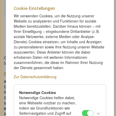
Cookie-Einstellungen
Cookie-Einstellungen
Wir verwenden Cookies, um die Nutzung unserer
Website zu analysieren und Funktionen für soziale
Medien bereitzustellen. Darüber hinaus können – mit
Ihrer Einwilligung – eingebundene Drittanbieter (z. B.
soziale Netzwerke, externe Medien oder Analyse-
Dienste) Cookies einsetzen, um Inhalte und Anzeigen
zu personalisieren sowie Ihre Nutzung unserer Website
auszuwerten. Diese Anbieter können die dabei
erhobenen Daten mit weiteren Informationen
Gegen den Krieg / Gegen die Götter / Bildung / Agitation /
zusammenführen, die diese im Rahmen Ihrer Nutzung
Sport und Gymnastik / Kriegsgefahr
der Dienste gesammelt haben.
Glossar / Kommentare
Zur Datenschutzerklärung
Abrüstungskonferenz
Moskauer Abrüstungskonferenz im
Dezember 1922 zwischen Sowjetrussland und seinen
Randstaaten. Die sowjetische Regierung erklärte sich zur
Notwendige Cookies
Notwendige Cookies helfen dabei,
Demobilisation von 60.000 Soldaten in eineinhalb Jahren
eine Webseite nutzbar zu machen,
bereit, wenn die übrigen Länder dasselbe täten.
indem sie Grundfunktionen wie
Komsomolzenweihnacht
(auch Komsomol Weihnacht)
Seitennavigation und Zugriff auf
Religiösen Bräuchen wurden zunächst ideologische Inhalte