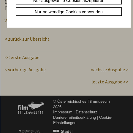
Nur ausgewählte Cookies akzeptieren
11:09–11:13 / 11:51–11:53
Temirjazev [sic!] = Timirjazev ist der richtige Name.
Nur notwendige Cookies verwenden
Weitere Informationen
< zurück zur Übersicht
<< erste Ausgabe
< vorherige Ausgabe
nächste Ausgabe >
letzte Ausgabe >>
© Österreichisches Filmmuseum
2026
Impressum
|
Datenschutz
|
Barrierefreiheitserklärung
|
Cookie-
Einstellungen